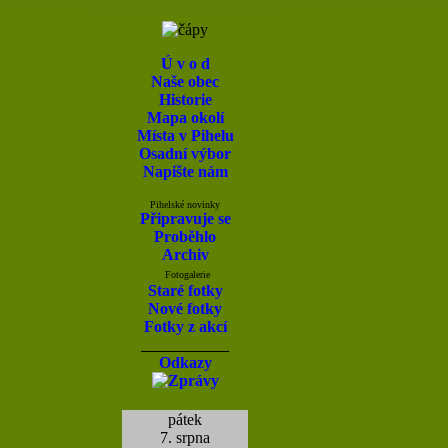
Ú v o d
Naše obec
Historie
Mapa okolí
Místa v Pihelu
Osadní výbor
Napište nám
Pihelské novinky
Připravuje se
Proběhlo
Archiv
Fotogalerie
Staré fotky
Nové fotky
Fotky z akcí
Odkazy
pátek
7. srpna