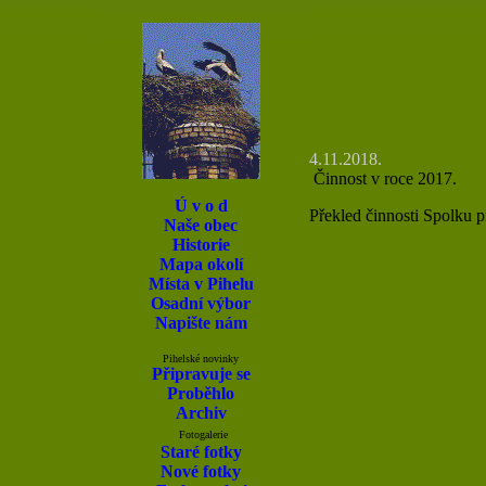
4.11.2018.
Činnost v roce 2017.
Ú v o d
Překled činnosti Spolku p
Naše obec
Historie
Mapa okolí
Místa v Pihelu
Osadní výbor
Napište nám
Pihelské novinky
Připravuje se
Proběhlo
Archiv
Fotogalerie
Staré fotky
Nové fotky